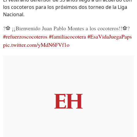
los cocoteros para los próximos dos torneo de la Liga
Nacional.
?⚽️ ¡¡Bienvenido Juan Pablo Montes a los cocoteros!!⚽️?
#refuerzoscocoteros
#familiacocotera
#EsaVidaJuegaPaps
pic.twitter.com/yMdN6FVf1o