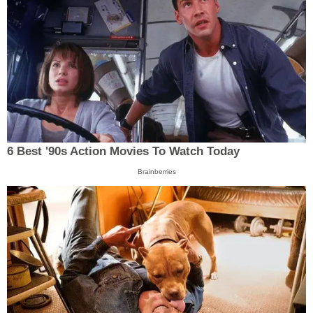
6 Best '90s Action Movies To Watch Today
Brainberries