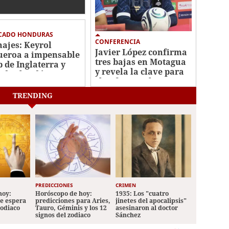
tolerará más
ques
CADO HONDURAS
CONFERENCIA
hajes: Keyrol
Javier López confirma
ueroa a impensable
tres bajas en Motagua
b de Inglaterra y
y revela la clave para
ador hindú a Liga
clasificar en la Copa
ional
Centroamericana
TRENDING
PREDICCIONES
CRIMEN
hoy:
Horóscopo de hoy:
1935: Los "cuatro
le espera
predicciones para Aries,
jinetes del apocalipsis"
zodiaco
Tauro, Géminis y los 12
asesinaron al doctor
signos del zodiaco
Sánchez