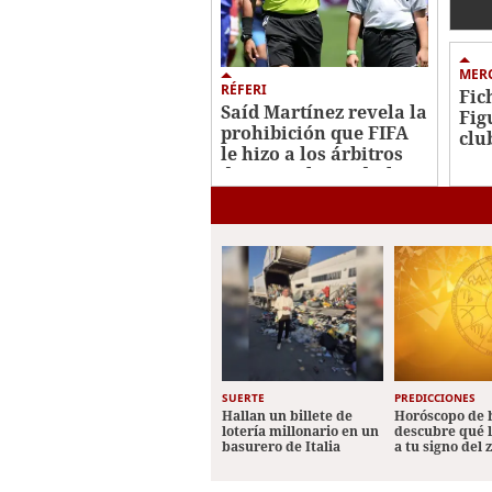
no 
ata
MER
RÉFERI
Fic
Saíd Martínez revela la
Fig
prohibición que FIFA
clu
le hizo a los árbitros
jug
durante el Mundial
Nac
SUERTE
PREDICCIONES
Hallan un billete de
Horóscopo de 
lotería millonario en un
descubre qué 
basurero de Italia
a tu signo del 