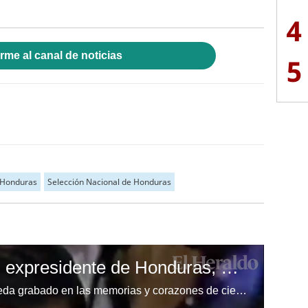
4
rme al canal de noticias
5
Honduras
Selección Nacional de Honduras
El legado que deja el expresidente de Honduras, Rafael Leonardo Callejas
No cabe duda que su legado, queda grabado en las memorias y corazones de cientos de hondureños a los que hoy, quien en vida fuera Rafael Leonardo Callejas, sirvió hasta el último de sus días.