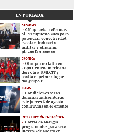
EN PORTADA
REFORMA
CN aprueba reformas
al Presupuesto 2026 para
potenciar conectividad
escolar, industria
militar y eliminar
plazas fantasmas
CRÓNICA
Olimpia no falla en
Copa Centroamericana:
derrota a UMECIT y
asalta el primer lugar
del grupo C
CLIMA
Condiciones secas
dominarán Honduras
este jueves 6 de agosto
con lluvias en el oriente
INTERRUPCIÓN ENERGÉTICA
Cortes de energía
programados para este
jueves 6 de agosto en