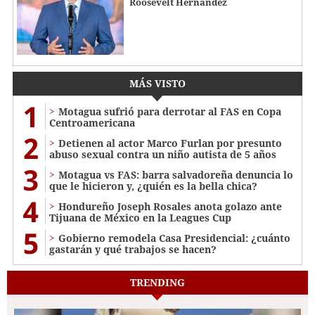
Roosevelt Hernández
MÁS VISTO
1
Motagua sufrió para derrotar al FAS en Copa
Centroamericana
2
Detienen al actor Marco Furlan por presunto
abuso sexual contra un niño autista de 5 años
3
Motagua vs FAS: barra salvadoreña denuncia lo
que le hicieron y, ¿quién es la bella chica?
4
Hondureño Joseph Rosales anota golazo ante
Tijuana de México en la Leagues Cup
5
Gobierno remodela Casa Presidencial: ¿cuánto
gastarán y qué trabajos se hacen?
TRENDING