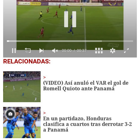
0
RELACIONADAS:
seconds
of
37
seconds
(VIDEO) Así anuló el VAR el gol de
Romell Quioto ante Panamá
En un partidazo, Honduras
clasifica a cuartos tras derrotar 3-2
a Panamá