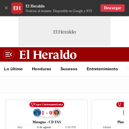
El Heraldo
×
Descargar
Noticias al instante. Disponible en Google y IOS
Lo último
Honduras
Sucesos
Entretenimiento
Copa Centroamericana
Li
1 - 0
FINALIZADO
Motagua - CD FAS
Platens
Hoy
6 de agosto
9:00 PM
Sábado
8 d