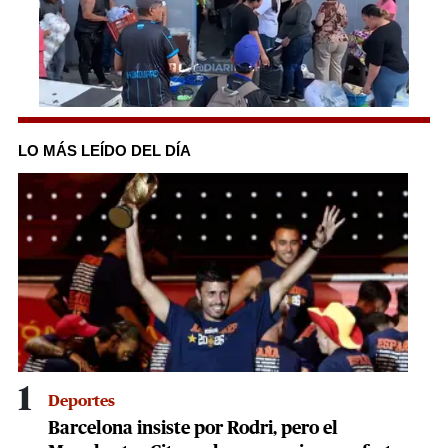
0
seconds
of
LO MÁS LEÍDO DEL DÍA
45
seconds
1
Deportes
Barcelona insiste por Rodri, pero el