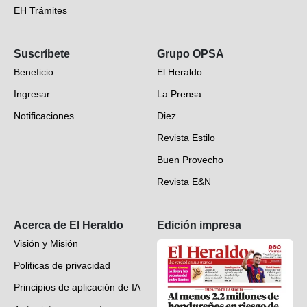
EH Trámites
Opinión
Suscríbete
Grupo OPSA
EH Verifica
Beneficio
El Heraldo
Fotogalerías
Ingresar
La Prensa
Deportes
Notificaciones
Diez
Videos
Revista Estilo
Hondureños en el mundo
Buen Provecho
Revista E&N
Suscripción
Acerca de El Heraldo
Edición impresa
Visión y Misión
Politicas de privacidad
Principios de aplicación de IA