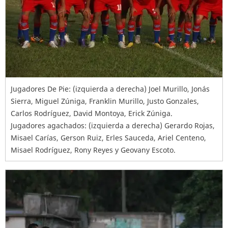
Jugadores De Pie: (izquierda a derecha) Joel Murillo, Jonás
Sierra, Miguel Zúniga, Franklin Murillo, Justo Gonzales,
Carlos Rodríguez, David Montoya, Erick Zúniga.
Jugadores agachados: (izquierda a derecha) Gerardo Rojas,
Misael Carías, Gerson Ruiz, Erles Sauceda, Ariel Centeno,
Misael Rodríguez, Rony Reyes y Geovany Escoto.