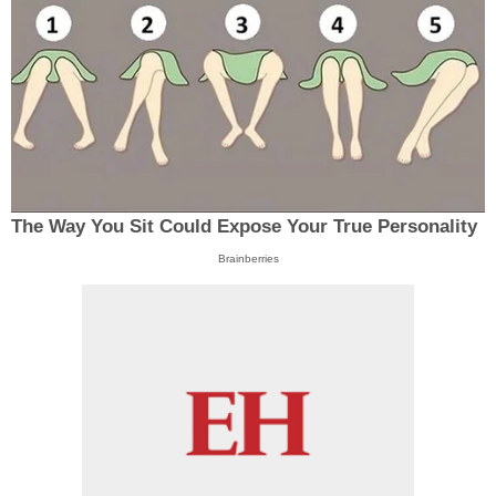
The Way You Sit Could Expose Your True Personality
Brainberries