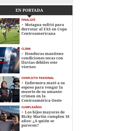
EN PORTADA
FINALIZÓ
Motagua sufrió para
derrotar al FAS en Copa
Centroamericana
CLIMA
Honduras mantiene
condiciones secas con
lluvias débiles este
viernes
CONFLICTO PASIONAL
Enfermera mató a su
esposo para vengar la
muerte de su amante:
crimen en la
Centroamérica Oeste
CUMPLEAÑOS
Los hijos mayores de
Ricky Martin cumplen 18
años: ¿A quién se
parecen?