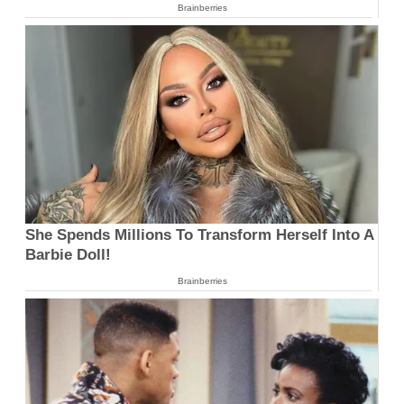
Brainberries
She Spends Millions To Transform Herself Into A
Barbie Doll!
Brainberries