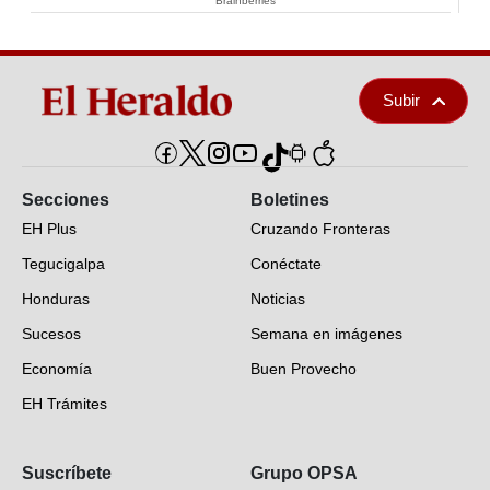
Brainberries
Subir
Secciones
Boletines
EH Plus
Cruzando Fronteras
Tegucigalpa
Conéctate
Honduras
Noticias
Sucesos
Semana en imágenes
Economía
Buen Provecho
EH Trámites
Opinión
Suscríbete
Grupo OPSA
EH Verifica