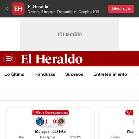
El Heraldo
×
Descargar
Noticias al instante. Disponible en Google y IOS
Lo último
Honduras
Sucesos
Entretenimiento
Copa Centroamericana
Li
1 - 0
FINALIZADO
Motagua - CD FAS
Platens
Hoy
6 de agosto
9:00 PM
Sábado
8 d