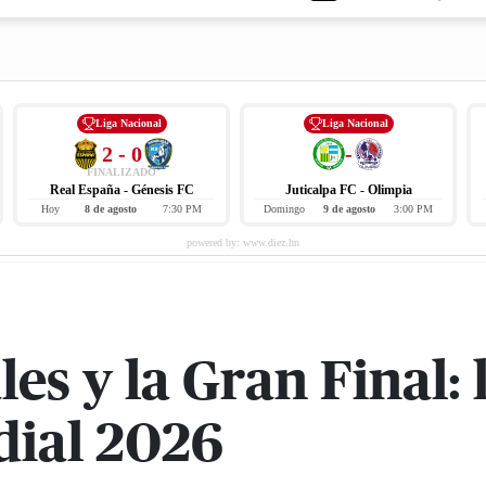
Liga Nacional
Liga Nacional
2 - 0
-
FINALIZADO
Real España - Génesis FC
Juticalpa FC - Olimpia
Hoy
8 de agosto
7:30 PM
Domingo
9 de agosto
3:00 PM
les y la Gran Final:
dial 2026