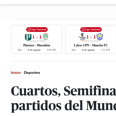
Liga Nacional
Liga Nacional
1 - 1
1 - 1
FINALIZADO
FINALIZADO
Platense - Marathón
Lobos UPN - Olancho FC
Hoy
8 de agosto
3:00 PM
Hoy
8 de agosto
5:15 PM
Inicio
·
Deportes
Cuartos, Semifina
partidos del Mun