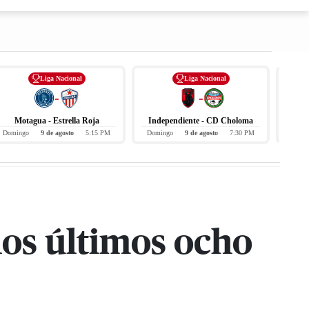
Liga Nacional
Liga Nacional
-
-
Motagua - Estrella Roja
Independiente - CD Choloma
Domingo
9 de agosto
5:15 PM
Domingo
9 de agosto
7:30 PM
Hoy
 los últimos ocho