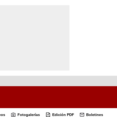
eos
Fotogalerías
Edición PDF
Boletines