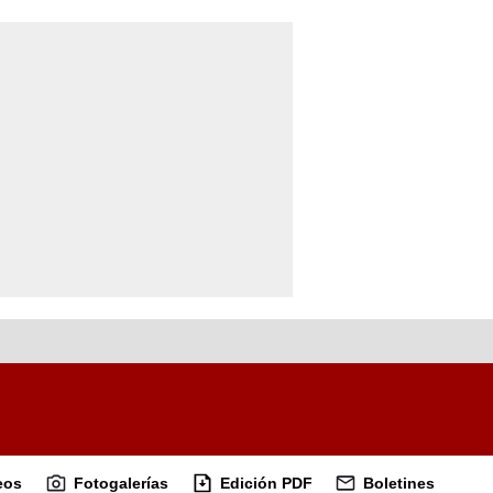
eos
Fotogalerías
Edición PDF
Boletines