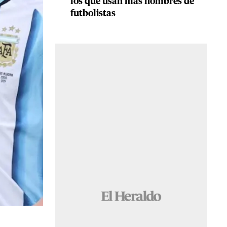
los que usan más nombres de
futbolistas