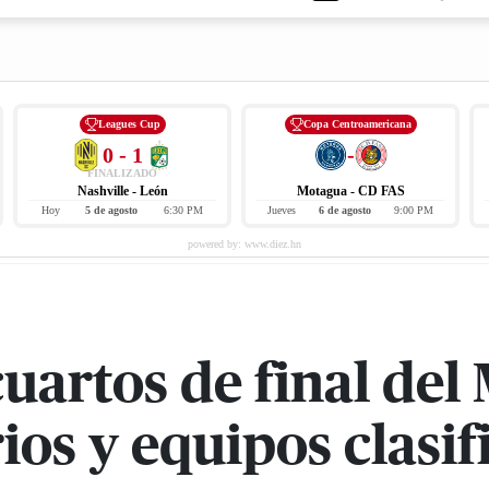
Leagues Cup
Copa Centroamericana
0 - 1
-
FINALIZADO
Nashville - León
Motagua - CD FAS
Hoy
5 de agosto
6:30 PM
Jueves
6 de agosto
9:00 PM
 cuartos de final de
ios y equipos clasif