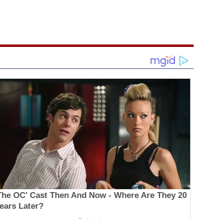
The OC' Cast Then And Now - Where Are They 20
ears Later?