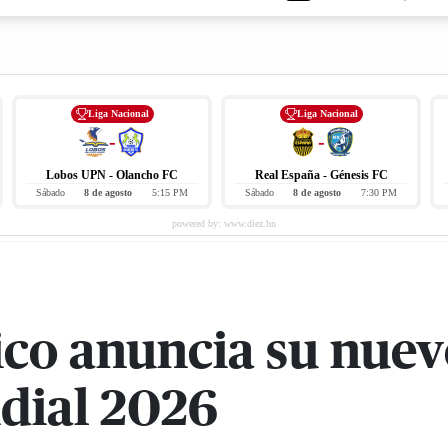
Liga Nacional
Liga Nacional
-
-
Lobos UPN - Olancho FC
Real España - Génesis FC
Sábado
8 de agosto
5:15 PM
Sábado
8 de agosto
7:30 PM
co anuncia su nuevo
ndial 2026