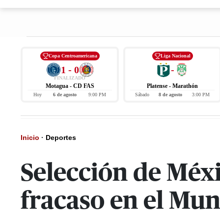
Copa Centroamericana
Liga Nacional
1 - 0
-
FINALIZADO
Motagua - CD FAS
Platense - Marathón
Hoy
6 de agosto
9:00 PM
Sábado
8 de agosto
3:00 PM
Inicio
·
Deportes
Selección de Méxi
fracaso en el Mu