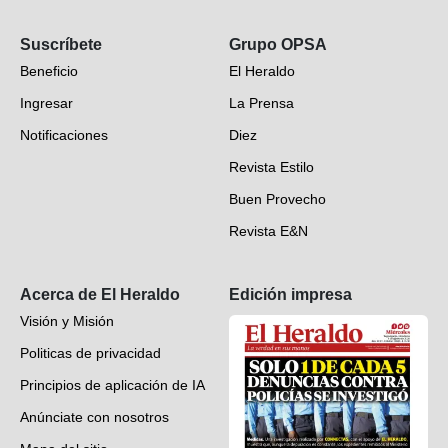
Opinión
Suscríbete
Grupo OPSA
EH Verifica
Beneficio
El Heraldo
Fotogalerías
Ingresar
La Prensa
Deportes
Notificaciones
Diez
Videos
Revista Estilo
Hondureños en el mundo
Buen Provecho
Revista E&N
Suscripción
Acerca de El Heraldo
Edición impresa
Visión y Misión
Politicas de privacidad
Principios de aplicación de IA
Anúnciate con nosotros