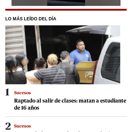
0
seconds
of
LO MÁS LEÍDO DEL DÍA
22
seconds
1
Sucesos
Raptado al salir de clases: matan a estudiante
de 16 años
2
Sucesos