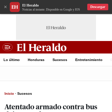
El Heraldo
×
Descargar
Noticias al instante. Disponible en Google y IOS
Lo último
Honduras
Sucesos
Entretenimiento
Inicio
·
Sucesos
Atentado armado contra bus