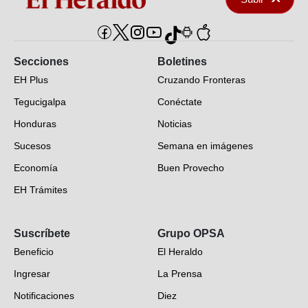
Secciones
Boletines
EH Plus
Cruzando Fronteras
Tegucigalpa
Conéctate
Honduras
Noticias
Sucesos
Semana en imágenes
Economía
Buen Provecho
EH Trámites
Opinión
Suscríbete
Grupo OPSA
EH Verifica
Beneficio
El Heraldo
Fotogalerías
Ingresar
La Prensa
Deportes
Notificaciones
Diez
Videos