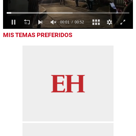
0
MIS TEMAS PREFERIDOS
of
52
seconds