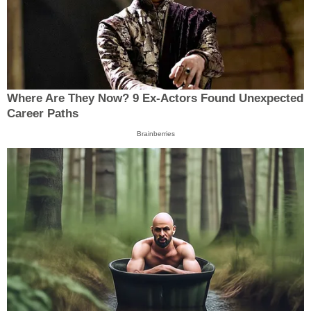
Where Are They Now? 9 Ex-Actors Found Unexpected
Career Paths
Brainberries