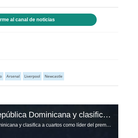
rme al canal de noticias
o
Arsenal
Liverpool
Newcastle
Honduras golea a República Dominicana y clasifica a cuartos como líder del premundial sub-20
Honduras golea a República Dominicana y clasifica a cuartos como líder del premundial sub-20