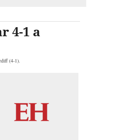
r 4-1 a
diff (4-1).