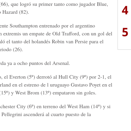
(66), que logró su primer tanto como jugador Blue,
4
o Hazard (82).
ndente Southampton entrenado por el argentino
5
n extremis un empate de Old Trafford, con un gol del
ló el tanto del holandés Robin van Persie para el
riodo (26).
eda ya a ocho puntos del Arsenal.
, el Everton (5º) derrotó al Hull City (9º) por 2-1, el
land en el estreno de l uruguayo Gustavo Poyet en el
y (15º) y West Brom (13º) empataron sin goles.
hester City (6º) en terreno del West Ham (14º) y si
Pellegrini ascenderá al cuarto puesto de la