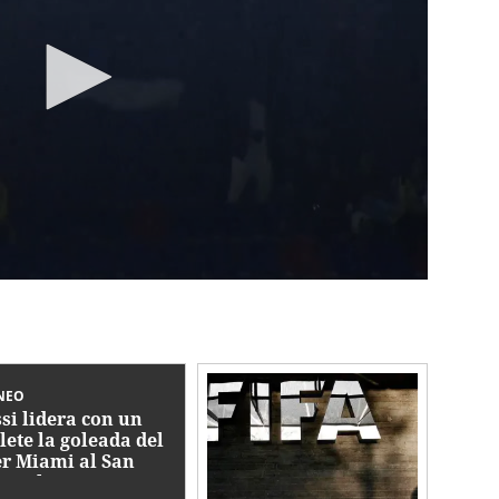
NEO
si lidera con un
lete la goleada del
er Miami al San
s en la Leagues Cup