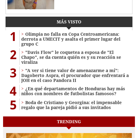
MÁS VISTO
1
Olimpia no falla en Copa Centroamericana:
derrota a UMECIT y asalta el primer lugar del
grupo C
2
"Davis Flow" le coquetea a esposa de "El
Chapo", se da cuenta quién es y su reacción se
viraliza
3
"A ver si tiene valor de amenazarme a mí":
Dagoberto Aspra, el procurador que enfrentará a
JOH en el caso Pandora II
4
¿En qué departamentos de Honduras hay más
niños con nombres de futbolistas famosos?
5
Boda de Cristiano y Georgina: el impensable
regalo que la pareja pidió a sus invitados
TRENDING