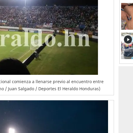
acional comienza a llenarse previo al encuentro entre
uno / Juan Salgado / Deportes El Heraldo Honduras)