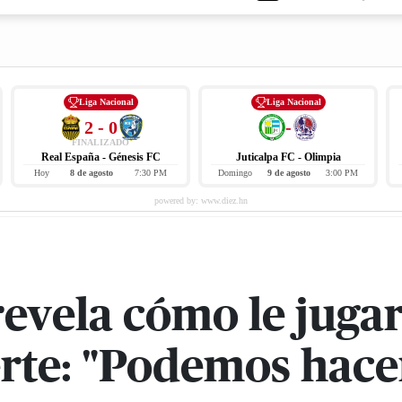
Liga Nacional
Liga Nacional
2 - 0
-
FINALIZADO
Real España - Génesis FC
Juticalpa FC - Olimpia
Hoy
8 de agosto
7:30 PM
Domingo
9 de agosto
3:00 PM
revela cómo le juga
erte: "Podemos hace