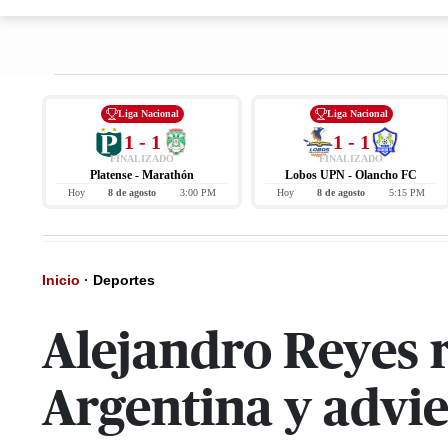
Liga Nacional
Liga Nacional
1 - 1
1 - 1
FINALIZADO
FINALIZADO
Platense - Marathón
Lobos UPN - Olancho FC
Hoy
8 de agosto
3:00 PM
Hoy
8 de agosto
5:15 PM
Inicio
·
Deportes
Alejandro Reyes 
Argentina y advi