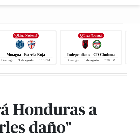
Liga Nacional
Liga Nacional
-
-
Motagua - Estrella Roja
Independiente - CD Choloma
Domingo
9 de agosto
5:15 PM
Domingo
9 de agosto
7:30 PM
Hoy
rá Honduras a
rles daño"