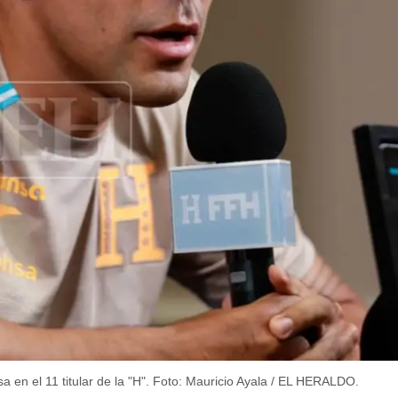
 en el 11 titular de la "H".
Foto: Mauricio Ayala / EL HERALDO.