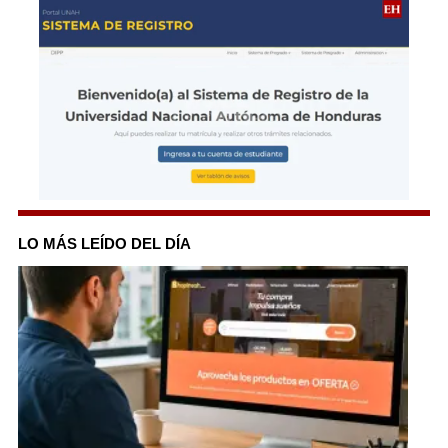
0
seconds
of
LO MÁS LEÍDO DEL DÍA
2
minutes,
9
seconds