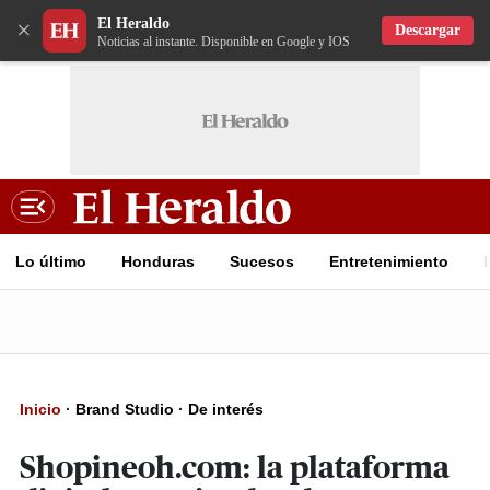
El Heraldo
×
Descargar
Noticias al instante. Disponible en Google y IOS
Lo último
Honduras
Sucesos
Entretenimiento
Inicio
·
Brand Studio
·
De interés
Shopineoh.com: la plataforma