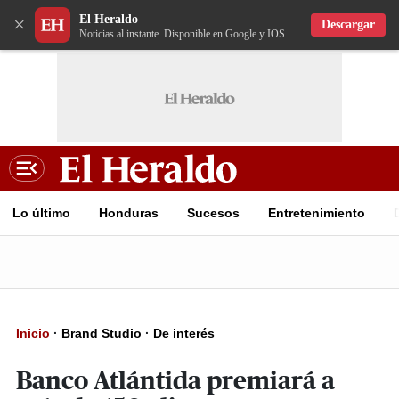
El Heraldo
×
Descargar
Noticias al instante. Disponible en Google y IOS
Lo último
Honduras
Sucesos
Entretenimiento
Inicio
·
Brand Studio
·
De interés
Banco Atlántida premiará a