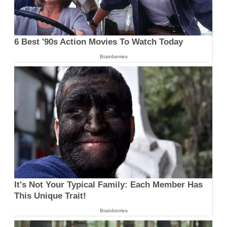
6 Best '90s Action Movies To Watch Today
Brainberries
It's Not Your Typical Family: Each Member Has
This Unique Trait!
Brainberries