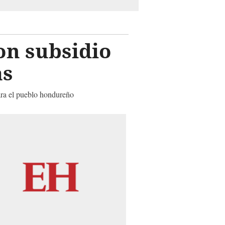
on subsidio
as
ara el pueblo hondureño