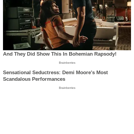
And They Did Show This In Bohemian Rapsody!
Brainberries
Sensational Seductress: Demi Moore's Most
Scandalous Performances
Brainberries