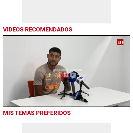
VIDEOS RECOMENDADOS
0
MIS TEMAS PREFERIDOS
seconds
of
6
minutes,
38