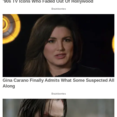
’90s TV Icons Who Faded Out Of Hollywood
Brainberries
Gina Carano Finally Admits What Some Suspected All
Along
Brainberries