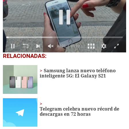
0
RELACIONADAS:
seconds
of
1
Samsung lanza nuevo teléfono
minute,
inteligente 5G: El Galaxy S21
10
seconds
Telegram celebra nuevo récord de
descargas en 72 horas