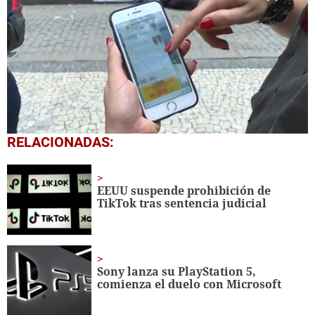
0
RELACIONADAS:
seconds
of
1
minute,
EEUU suspende prohibición de
10
TikTok tras sentencia judicial
seconds
Sony lanza su PlayStation 5,
comienza el duelo con Microsoft