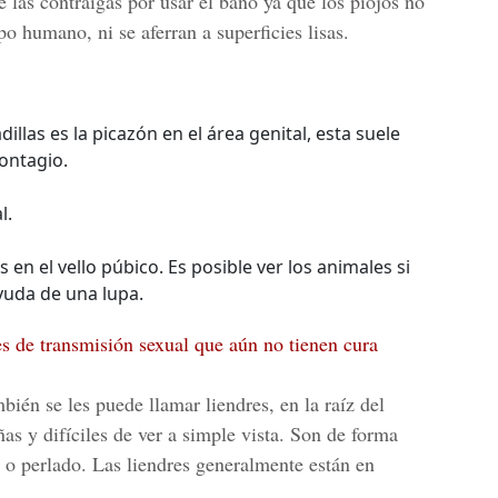
 las contraigas por usar el baño ya que los piojos no
 humano, ni se aferran a superficies lisas.
illas es la picazón en el área genital, esta suele
ontagio.
l.
 en el vello púbico. Es posible ver los animales si
yuda de una lupa.
s de transmisión sexual que aún no tienen cura
bién se les puede llamar liendres, en la raíz del
s y difíciles de ver a simple vista. Son de forma
o o perlado. Las liendres generalmente están en