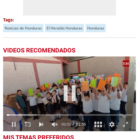
Tags:
Noticias de Honduras
El Heraldo Honduras
Honduras
VIDEOS RECOMENDADOS
0
MIS TEMAS PREFERIDOS
seconds