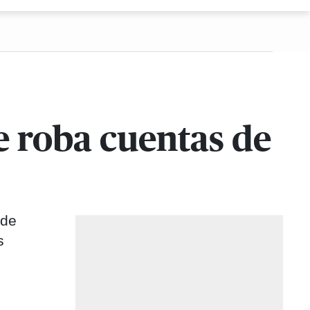
ue roba cuentas de
 de
s