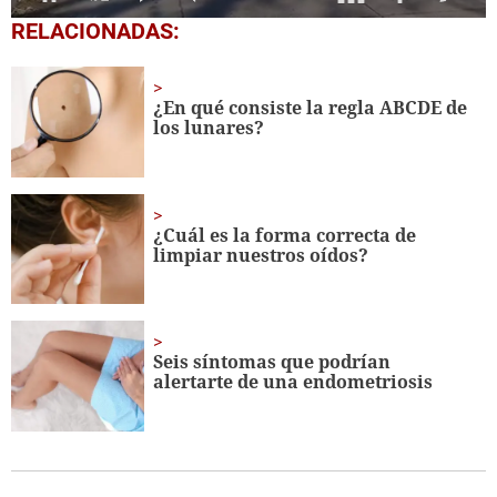
0
RELACIONADAS:
seconds
of
1
minute,
¿En qué consiste la regla ABCDE de
15
los lunares?
seconds
¿Cuál es la forma correcta de
limpiar nuestros oídos?
Seis síntomas que podrían
alertarte de una endometriosis