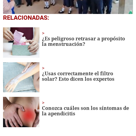
0
RELACIONADAS:
seconds
of
1
minute,
¿Es peligroso retrasar a propósito
56
la menstruación?
seconds
¿Usas correctamente el filtro
solar? Esto dicen los expertos
Conozca cuáles son los síntomas de
la apendicitis