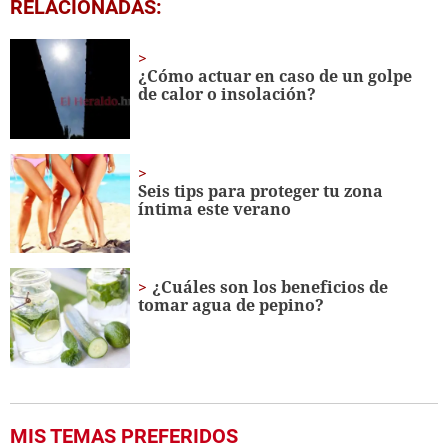
0
RELACIONADAS:
seconds
of
1
minute,
¿Cómo actuar en caso de un golpe
0
de calor o insolación?
Seis tips para proteger tu zona
íntima este verano
¿Cuáles son los beneficios de
tomar agua de pepino?
MIS TEMAS PREFERIDOS