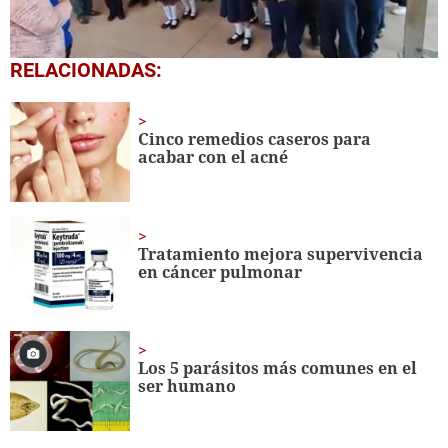
0
RELACIONADAS:
seconds
of
1
minute,
Cinco remedios caseros para
56
acabar con el acné
seconds
Tratamiento mejora supervivencia
en cáncer pulmonar
Los 5 parásitos más comunes en el
ser humano