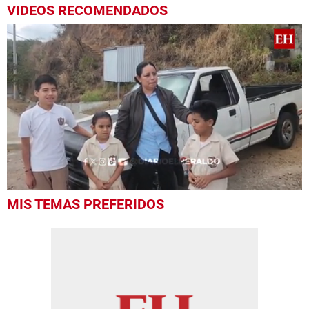
VIDEOS RECOMENDADOS
0
MIS TEMAS PREFERIDOS
seconds
of
1
minute,
19
seconds