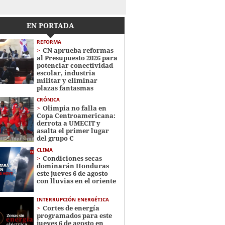
EN PORTADA
REFORMA
CN aprueba reformas
al Presupuesto 2026 para
potenciar conectividad
escolar, industria
militar y eliminar
plazas fantasmas
CRÓNICA
Olimpia no falla en
Copa Centroamericana:
derrota a UMECIT y
asalta el primer lugar
del grupo C
CLIMA
Condiciones secas
dominarán Honduras
este jueves 6 de agosto
con lluvias en el oriente
INTERRUPCIÓN ENERGÉTICA
Cortes de energía
programados para este
jueves 6 de agosto en