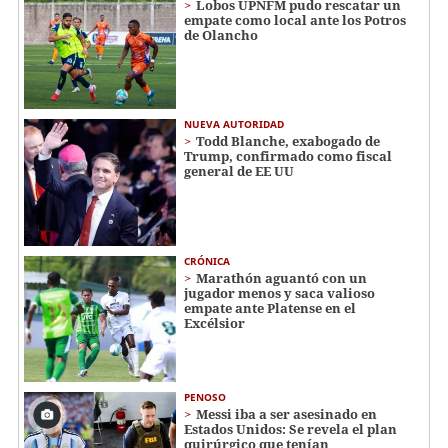
Lobos UPNFM pudo rescatar un
empate como local ante los Potros
de Olancho
NUEVA AUTORIDAD
Todd Blanche, exabogado de
Trump, confirmado como fiscal
general de EE UU
CRÓNICA
Marathón aguantó con un
jugador menos y saca valioso
empate ante Platense en el
Excélsior
PENOSO
Messi iba a ser asesinado en
Estados Unidos: Se revela el plan
quirúrgico que tenían