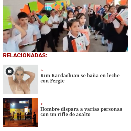
0
RELACIONADAS:
seconds
of
1
minute,
Kim Kardashian se baña en leche
56
con Fergie
seconds
Hombre dispara a varias personas
con un rifle de asalto