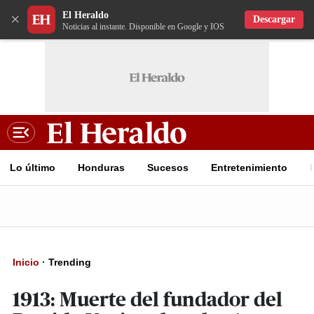
El Heraldo
×
Descargar
Noticias al instante. Disponible en Google y IOS
Lo último
Honduras
Sucesos
Entretenimiento
Inicio
·
Trending
1913: Muerte del fundador del