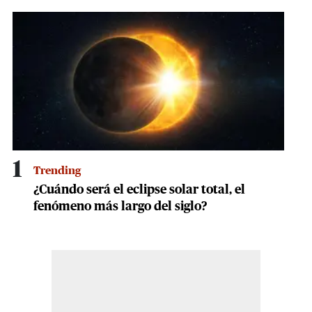
2
minutes,
5
seconds
1
Trending
¿Cuándo será el eclipse solar total, el
fenómeno más largo del siglo?