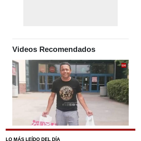
Videos Recomendados
0
seconds
of
LO MÁS LEÍDO DEL DÍA