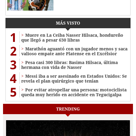
MÁS VISTO
1
Muere en La Ceiba Nasser Hilsaca, hondureño
que llegó a pesar 630 libras
2
Marathón aguantó con un jugador menos y saca
valioso empate ante Platense en el Excélsior
3
Pesa casi 300 libras: Basima Hilsaca, última
hermana con vida de Nasser
4
Messi iba a ser asesinado en Estados Unidos: Se
revela el plan quirúrgico que tenían
5
Por evitar atropellar una persona: motociclista
queda muy herido en accidente en Tegucigalpa
TRENDING