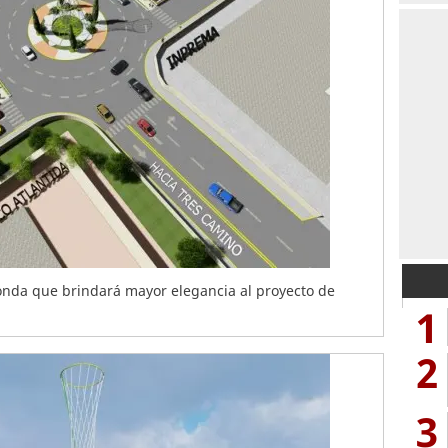
tonda que brindará mayor elegancia al proyecto de
1
2
3