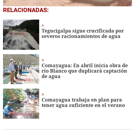
0
RELACIONADAS:
seconds
of
48
seconds
Tegucigalpa sigue crucificada por
severos racionamientos de agua
Comayagua: En abril inicia obra de
río Blanco que duplicará captación
de agua
Comayagua trabaja en plan para
tener agua suficiente en el verano