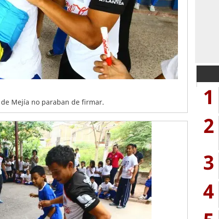
1
 de Mejía no paraban de firmar.
2
3
4