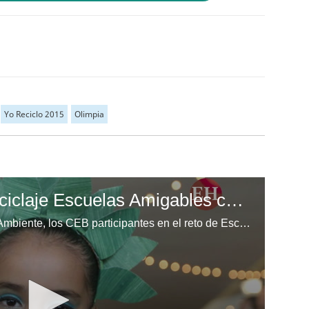
Yo Reciclo 2015
Olimpia
Megaexpoferia de reciclaje Escuelas Amigables con el Ambiente
En el marco del Día Mundial del Ambiente, los CEB participantes en el reto de Escuelas Amigables con el Ambiente mostraron su capacidad.