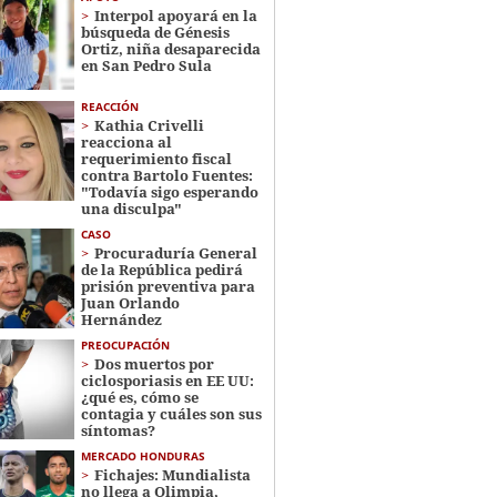
Interpol apoyará en la
búsqueda de Génesis
Ortiz, niña desaparecida
en San Pedro Sula
REACCIÓN
Kathia Crivelli
reacciona al
requerimiento fiscal
contra Bartolo Fuentes:
"Todavía sigo esperando
una disculpa"
CASO
Procuraduría General
de la República pedirá
prisión preventiva para
Juan Orlando
Hernández
PREOCUPACIÓN
Dos muertos por
ciclosporiasis en EE UU:
¿qué es, cómo se
contagia y cuáles son sus
síntomas?
MERCADO HONDURAS
Fichajes: Mundialista
no llega a Olimpia,