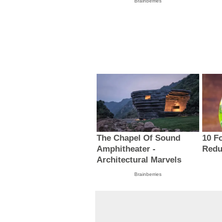
Brainberries
The Chapel Of Sound
10 F
Amphitheater -
Redu
Architectural Marvels
Brainberries