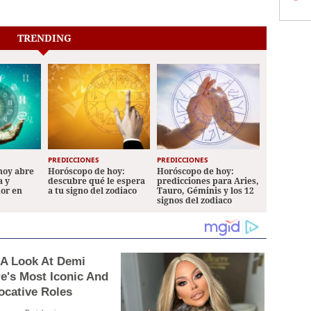
TRENDING
PREDICCIONES
PREDICCIONES
hoy abre
Horóscopo de hoy:
Horóscopo de hoy:
a y
descubre qué le espera
predicciones para Aries,
mor en
a tu signo del zodiaco
Tauro, Géminis y los 12
signos del zodiaco
 A Look At Demi
e's Most Iconic And
ocative Roles