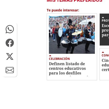
seconds
of
57
Te puede interesar:
seconds
Volume
0%
PROY
Esc
pro
par
amb
CON
CELEBRACIÓN
Cin
Definen listado de
edu
centros educativos
cer
para los desfiles
Ami
patrios en la capital
Amb