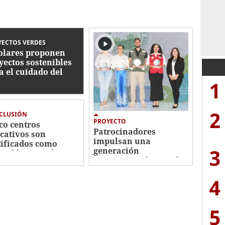
ECTOS VERDES
olares proponen
yectos sostenibles
a el cuidado del
iente
1
2
CLUSIÓN
PROYECTO
co centros
Patrocinadores
cativos son
impulsan una
tificados como
3
generación
gables con el
comprometida con el
iente
cuidado del ambiente
4
5