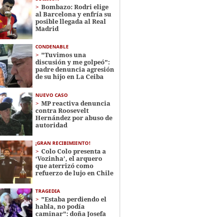
Bombazo: Rodri elige
al Barcelona y enfría su
posible llegada al Real
Madrid
CONDENABLE
"Tuvimos una
discusión y me golpeó":
padre denuncia agresión
de su hijo en La Ceiba
NUEVO CASO
MP reactiva denuncia
contra Roosevelt
Hernández por abuso de
autoridad
¡GRAN RECIBIMIENTO!
Colo Colo presenta a
‘Vozinha’, el arquero
que aterrizó como
refuerzo de lujo en Chile
TRAGEDIA
"Estaba perdiendo el
habla, no podía
caminar": doña Josefa