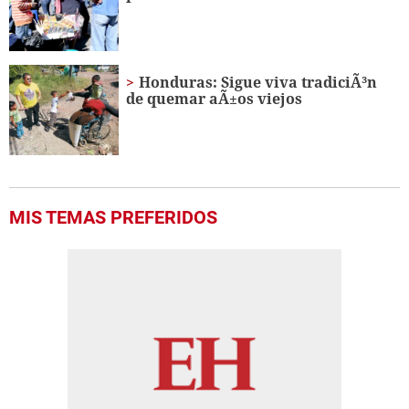
seconds
Honduras: Sigue viva tradiciÃ³n
de quemar aÃ±os viejos
MIS TEMAS PREFERIDOS