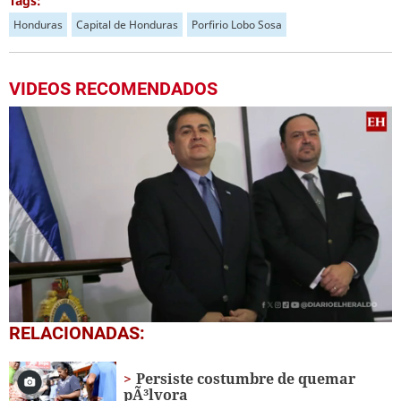
Tags:
Honduras
Capital de Honduras
Porfirio Lobo Sosa
VIDEOS RECOMENDADOS
0
RELACIONADAS:
seconds
of
4
Persiste costumbre de quemar
minutes,
pÃ³lvora
38