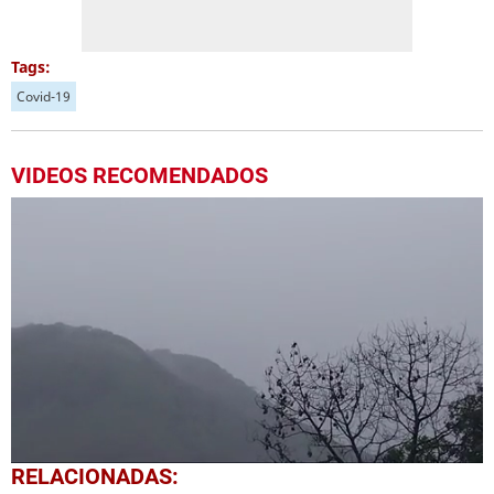
Tags:
Covid-19
VIDEOS RECOMENDADOS
0
RELACIONADAS:
seconds