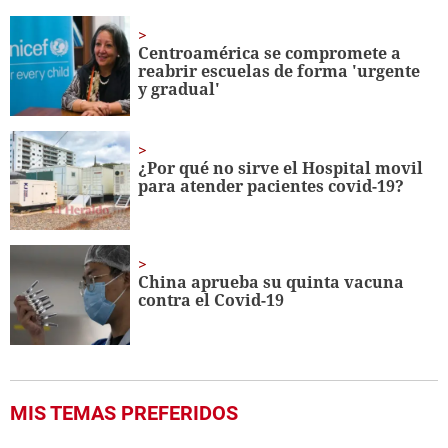
of
1
minute,
Centroamérica se compromete a
3
reabrir escuelas de forma 'urgente
seconds
y gradual'
¿Por qué no sirve el Hospital movil
para atender pacientes covid-19?
China aprueba su quinta vacuna
contra el Covid-19
MIS TEMAS PREFERIDOS