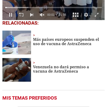
0
RELACIONADAS:
seconds
of
1
minute,
Más países europeos suspenden el
56
uso de vacuna de AstraZeneca
seconds
Venezuela no dará permiso a
vacuna de AstraZeneca
MIS TEMAS PREFERIDOS