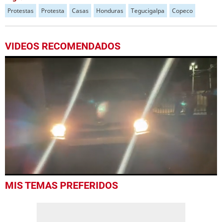
Protestas
Protesta
Casas
Honduras
Tegucigalpa
Copeco
VIDEOS RECOMENDADOS
0
MIS TEMAS PREFERIDOS
seconds
of
52
seconds