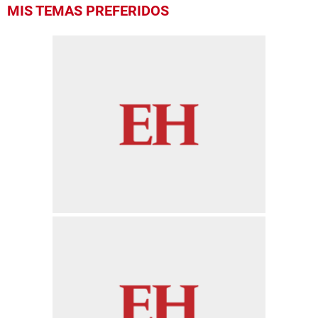
0
MIS TEMAS PREFERIDOS
seconds
of
28
seconds