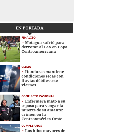
EN PORTADA
FINALIZÓ
Motagua sufrió para
derrotar al FAS en Copa
Centroamericana
CLIMA
Honduras mantiene
condiciones secas con
lluvias débiles este
viernes
CONFLICTO PASIONAL
Enfermera mató a su
esposo para vengar la
muerte de su amante:
crimen en la
Centroamérica Oeste
CUMPLEAÑOS
Los hijos mayores de