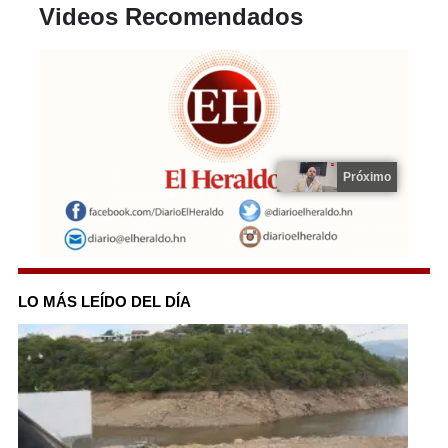
Videos Recomendados
Próximo
0
seconds
of
LO MÁS LEÍDO DEL DÍA
14
seconds