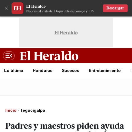
El Heraldo
×
Descargar
Noticias al instante. Disponible en Google y IOS
Lo último
Honduras
Sucesos
Entretenimiento
Inicio
·
Tegucigalpa
Padres y maestros piden ayuda