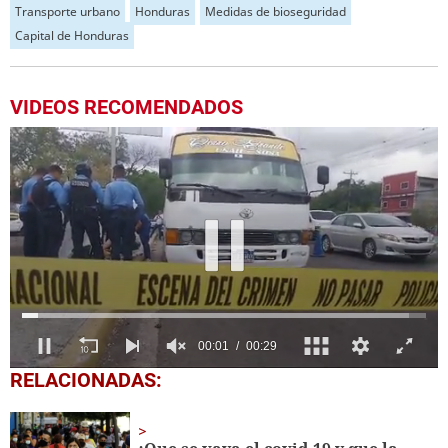
Transporte urbano
Honduras
Medidas de bioseguridad
Capital de Honduras
VIDEOS RECOMENDADOS
0
RELACIONADAS:
seconds
of
29
seconds